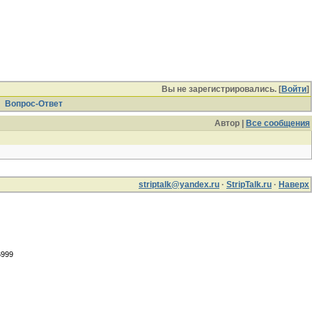
Вы не зарегистрировались. [
Войти
]
Вопрос-Ответ
Автор |
Все сообщения
striptalk@yandex.ru
·
StripTalk.ru
·
Наверх
6999