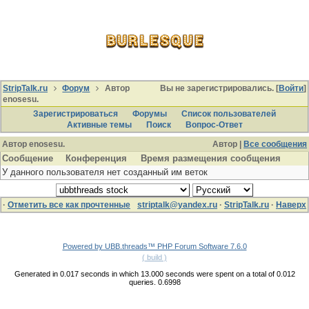
StripTalk.ru
Форум
Автор
Вы не зарегистрировались. [
Войти
]
enosesu.
Зарегистрироваться
Форумы
Список пользователей
Активные темы
Поиcк
Вопрос-Ответ
Автор enosesu.
Автор |
Все сообщения
Сообщение
Конференция
Время размещения сообщения
У данного пользователя нет созданный им веток
·
Отметить все как прочтенные
striptalk@yandex.ru
·
StripTalk.ru
·
Наверх
Powered by UBB.threads™ PHP Forum Software 7.6.0
( build )
Generated in 0.017 seconds in which 13.000 seconds were spent on a total of 0.012
queries. 0.6998