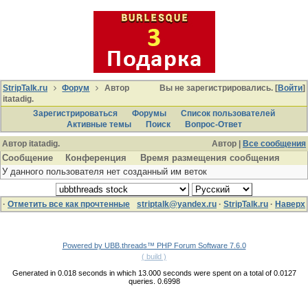
StripTalk.ru
Форум
Автор
Вы не зарегистрировались. [
Войти
]
itatadig.
Зарегистрироваться
Форумы
Список пользователей
Активные темы
Поиcк
Вопрос-Ответ
Автор itatadig.
Автор |
Все сообщения
Сообщение
Конференция
Время размещения сообщения
У данного пользователя нет созданный им веток
·
Отметить все как прочтенные
striptalk@yandex.ru
·
StripTalk.ru
·
Наверх
Powered by UBB.threads™ PHP Forum Software 7.6.0
( build )
Generated in 0.018 seconds in which 13.000 seconds were spent on a total of 0.0127
queries. 0.6998