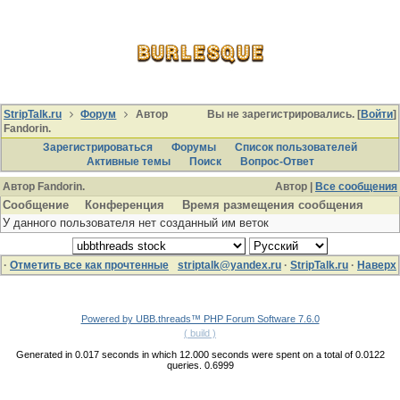
StripTalk.ru
Форум
Автор
Вы не зарегистрировались. [
Войти
]
Fandorin.
Зарегистрироваться
Форумы
Список пользователей
Активные темы
Поиcк
Вопрос-Ответ
Автор Fandorin.
Автор |
Все сообщения
Сообщение
Конференция
Время размещения сообщения
У данного пользователя нет созданный им веток
·
Отметить все как прочтенные
striptalk@yandex.ru
·
StripTalk.ru
·
Наверх
Powered by UBB.threads™ PHP Forum Software 7.6.0
( build )
Generated in 0.017 seconds in which 12.000 seconds were spent on a total of 0.0122
queries. 0.6999