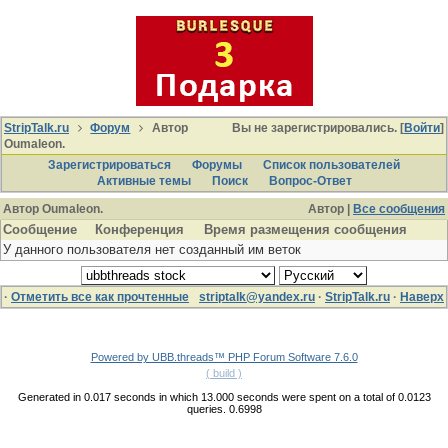
StripTalk.ru
Форум
Автор
Вы не зарегистрировались. [
Войти
]
Oumaleon.
Зарегистрироваться
Форумы
Список пользователей
Активные темы
Поиcк
Вопрос-Ответ
Автор Oumaleon.
Автор |
Все сообщения
Сообщение
Конференция
Время размещения сообщения
У данного пользователя нет созданный им веток
·
Отметить все как прочтенные
striptalk@yandex.ru
·
StripTalk.ru
·
Наверх
Powered by UBB.threads™ PHP Forum Software 7.6.0
( build )
Generated in 0.017 seconds in which 13.000 seconds were spent on a total of 0.0123
queries. 0.6998