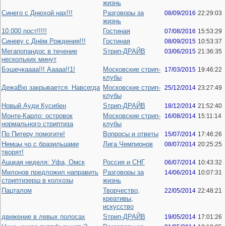
жизнь
Синего с Днюхой нах!!!
Разговоры за
08/09/2016
22:29:03
жизнь
10.000 пост!!!!!
Гостиная
07/08/2016
15:53:29
Синеву с Днём Рождения!!!
Гостиная
08/09/2015
10:53:37
Мегапопандос в течение
Sтрип-ДРАЙВ
03/06/2015
21:36:35
нескольких минут
Бэшечкаааа!!! Ааааа!!1!
Московские стрип-
17/03/2015
19:46:22
клубы
ДежаВю закрывается. Навсегда
Московские стрип-
25/12/2014
23:27:49
клубы
Новый Ауди Кусибен
Sтрип-ДРАЙВ
18/12/2014
21:52:40
Монте-Карло: островок
Московские стрип-
16/08/2014
15:11:14
нормального стриптиза
клубы
По Питеру помогите!
Вопросы и ответы
15/07/2014
17:46:26
Немцы чо с бразильцами
Лига Чемпионов
08/07/2014
20:25:25
творят!
Аццкая неделя: Уфа, Омск
Россия и СНГ
06/07/2014
10:43:32
Милонов предложил направить
Разговоры за
14/06/2014
10:07:31
стриптизерш в колхозы
жизнь
Пацталом
Творчество,
22/05/2014
22:48:21
креативы,
искусство
движение в левых полосах
Sтрип-ДРАЙВ
19/05/2014
17:01:26