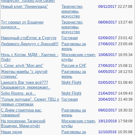
«Маруся». Только для своих!
Новый клип "Ленинграда"
Творчество,
09/11/2017
22:27:08
креативы,
искусство
Тут сериал от Бэшечки
Творчество,
08/09/2017
13:27:40
родился...
креативы,
искусство
Народный стрЕптис в Сургуте
Гостиная
02/09/2017
23:01:42
Любимого Деедууу с Днюхой!!!
Разговоры за
27/08/2017
23:05:49
жизнь
Ночь с Котом: МДМ - Хантерс -
Московские стрип-
10/08/2017
16:55:34
Лофт
клубы
г. Сочи: клуб "Mon ami"
Россия и СНГ
27/06/2017
15:08:11
Жертвы мамбы "с другой
Разговоры за
04/05/2017
18:12:53
стороны"
жизнь
Lawson's Bar тоже всё???
Night Flight
02/05/2017
01:08:40
Оказывается, переезжает..
Soho Rooms: всё...
Night Flight
21/04/2017
14:09:43
"Голые золушки". Сюжет ТВЦ о
Гостиная
20/04/2017
21:40:39
первых стрипаках
С Днём стриптиза вас,
Разговоры за
09/02/2017
18:30:32
товарищи!
жизнь
На похоронах Таганской
Московские стрип-
19/12/2016
17:58:08
Вэшечки. Мини-отчёт
клубы
Наши люди
Разговоры за
11/10/2016
10:35:08