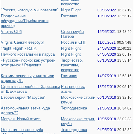
искусство
"Россия, которую мы потеряли"
Night Flight
03/06/2022
16:37:19
Продолжение
Гостиная
10/03/2022
13:56:12
обсуждения(Прибалтика и
прочее)
Virgins СПб
Стрип-клубы
15/05/2021
13:48:49
Питера
Virgins Санкт-Петербург
Россия и СНГ
11/05/2021
00:57:48
"Night Flight" - R.I.P.
Night Flight
24/08/2020
11:40:21
Немного ностальгии в паруса
Night Flight
04/05/2020
22:05:17
«Русское» порно: как устроен
Творчество,
03/10/2019
13:53:14
этот рынок / Редакция
креативы,
искусство
Как миллениалы уничтожили
Гостиная
14/07/2019
12:53:15
стрип-клубы
Стриптизная любовь. Зарисовки
Разговоры за
13/01/2019
20:05:19
от Шахматова
жизнь
Вторая серия "Марусей"
Московские стрип-
06/10/2018
23:32:10
клубы
Автомобильная ветка куда
Техподдержка
21/05/2018
10:34:02
далась??
Маруся. Новый отчет.
Московские стрип-
10/05/2018
23:02:38
клубы
Открытие нового клуба
Техподдержка
04/05/2018
20:18:32