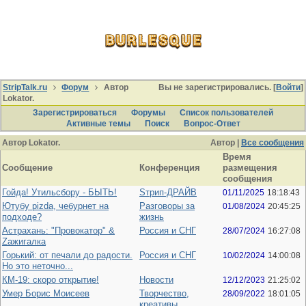
StripTalk.ru
Форум
Автор
Вы не зарегистрировались. [
Войти
]
Lokator.
Зарегистрироваться
Форумы
Список пользователей
Активные темы
Поиcк
Вопрос-Ответ
Автор Lokator.
Автор |
Все сообщения
Время
Сообщение
Конференция
размещения
сообщения
Гойда! Утильсбору - БЫТЬ!
Sтрип-ДРАЙВ
01/11/2025
18:18:43
Ютубу pizda, чебурнет на
Разговоры за
01/08/2024
20:45:25
подходе?
жизнь
Астрахань: "Провокатор" &
Россия и СНГ
28/07/2024
16:27:08
Zажигалка
Горький: от печали до радости.
Россия и СНГ
10/02/2024
14:00:08
Но это неточно...
КМ-19: скоро открытие!
Новости
12/12/2023
21:25:02
Умер Борис Моисеев
Творчество,
28/09/2022
18:01:05
креативы,