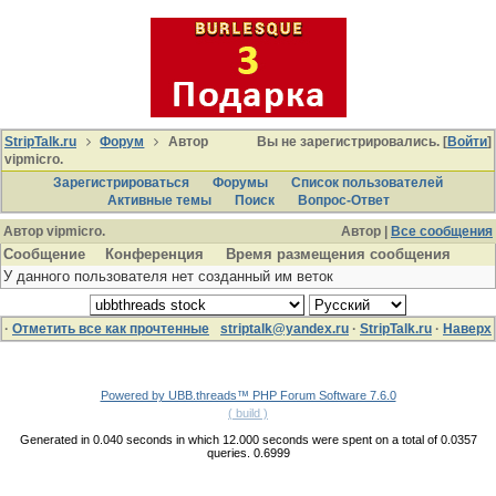
StripTalk.ru
Форум
Автор
Вы не зарегистрировались. [
Войти
]
vipmicro.
Зарегистрироваться
Форумы
Список пользователей
Активные темы
Поиcк
Вопрос-Ответ
Автор vipmicro.
Автор |
Все сообщения
Сообщение
Конференция
Время размещения сообщения
У данного пользователя нет созданный им веток
·
Отметить все как прочтенные
striptalk@yandex.ru
·
StripTalk.ru
·
Наверх
Powered by UBB.threads™ PHP Forum Software 7.6.0
( build )
Generated in 0.040 seconds in which 12.000 seconds were spent on a total of 0.0357
queries. 0.6999