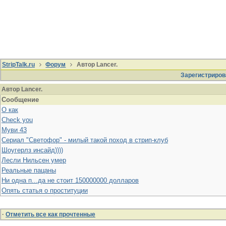
StripTalk.ru
Форум
Автор Lancer.
Зарегистриров
Автор Lancer.
Сообщение
О как
Check you
Муви 43
Cериал "Светофор" - милый такой поход в стрип-клуб
Шоугерлз инсайд))))
Лесли Нильсен умер
Реальные пацаны
Ни одна п...да не стоит 150000000 долларов
Опять статья о проституции
·
Отметить все как прочтенные