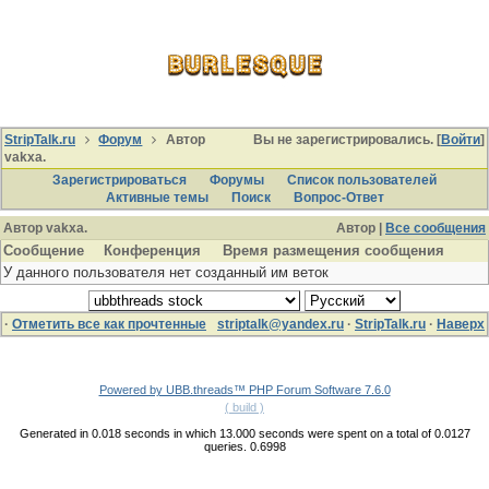
StripTalk.ru
Форум
Автор
Вы не зарегистрировались. [
Войти
]
vakxa.
Зарегистрироваться
Форумы
Список пользователей
Активные темы
Поиcк
Вопрос-Ответ
Автор vakxa.
Автор |
Все сообщения
Сообщение
Конференция
Время размещения сообщения
У данного пользователя нет созданный им веток
·
Отметить все как прочтенные
striptalk@yandex.ru
·
StripTalk.ru
·
Наверх
Powered by UBB.threads™ PHP Forum Software 7.6.0
( build )
Generated in 0.018 seconds in which 13.000 seconds were spent on a total of 0.0127
queries. 0.6998