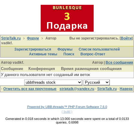
StripTalk.ru
Форум
Автор
Вы не зарегистрировались. [
Войти
]
vadikf.
Зарегистрироваться
Форумы
Список пользователей
Активные темы
Поиcк
Вопрос-Ответ
Автор vadikf.
Автор |
Все сообщения
Сообщение
Конференция
Время размещения сообщения
У данного пользователя нет созданный им веток
·
Отметить все как прочтенные
striptalk@yandex.ru
·
StripTalk.ru
·
Наверх
Powered by UBB.threads™ PHP Forum Software 7.6.0
( build )
Generated in 0.018 seconds in which 13.000 seconds were spent on a total of 0.0133
queries. 0.6998