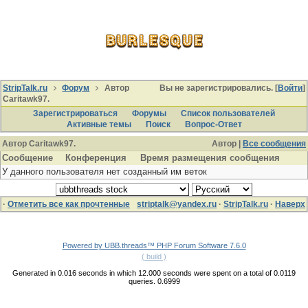
StripTalk.ru
Форум
Автор
Вы не зарегистрировались. [
Войти
]
Caritawk97.
Зарегистрироваться
Форумы
Список пользователей
Активные темы
Поиcк
Вопрос-Ответ
Автор Caritawk97.
Автор |
Все сообщения
Сообщение
Конференция
Время размещения сообщения
У данного пользователя нет созданный им веток
·
Отметить все как прочтенные
striptalk@yandex.ru
·
StripTalk.ru
·
Наверх
Powered by UBB.threads™ PHP Forum Software 7.6.0
( build )
Generated in 0.016 seconds in which 12.000 seconds were spent on a total of 0.0119
queries. 0.6999