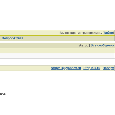
Вы не зарегистрировались. [
Войти
]
Вопрос-Ответ
Автор |
Все сообщения
striptalk@yandex.ru
·
StripTalk.ru
·
Наверх
.6998