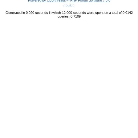
Powered by UBB.threads™ PHP Forum Software 7.6.0
( build )
Generated in 0.020 seconds in which 12.000 seconds were spent on a total of 0.0142
queries. 0.7109