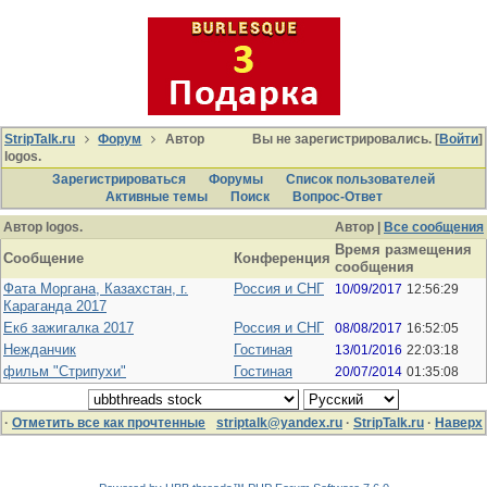
StripTalk.ru
Форум
Автор
Вы не зарегистрировались. [
Войти
]
logos.
Зарегистрироваться
Форумы
Список пользователей
Активные темы
Поиcк
Вопрос-Ответ
Автор logos.
Автор |
Все сообщения
Время размещения
Сообщение
Конференция
сообщения
Фата Моргана, Казахстан, г.
Россия и СНГ
10/09/2017
12:56:29
Караганда 2017
Екб зажигалка 2017
Россия и СНГ
08/08/2017
16:52:05
Нежданчик
Гостиная
13/01/2016
22:03:18
фильм "Стрипухи"
Гостиная
20/07/2014
01:35:08
·
Отметить все как прочтенные
striptalk@yandex.ru
·
StripTalk.ru
·
Наверх