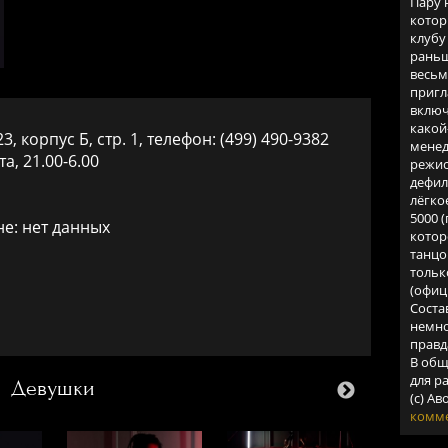
Пару 
котор
клубу
раньш
весьм
пригл
включ
какой
3, корпус Б, стр. 1, телефон: (499) 490-9382
менед
а, 21.00-6.00
режис
дефил
лёгко
5000 
е: нет данных
котор
танцо
тольк
(офиц
Соста
немно
правд
В общ
для р
Девушки
(c) А
комме