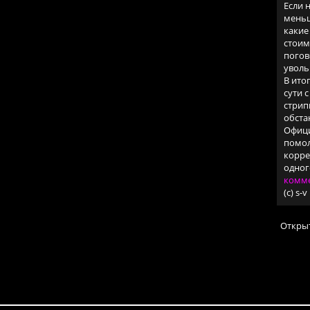
Если 
меньш
какие
стоим
погов
уволь
В ито
сути 
стрип
обста
Офици
помол
корре
одног
комме
(c) s-v
Откры