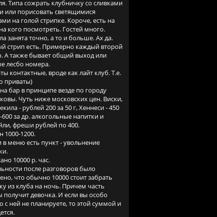
ля. Типа сожрать клубничку со сливками
ди или порисовать светящимися
ами на голой стрипке. Короче, есть на
 на кого посмотреть. Гостей много.
ла занята точно, а то и больше. Ах да.
й стрип есть. Примерно каждый второй
. А также бывает общий выход или
е лесбо номера.
ты контактные, вроде как лайт клуб. Т.е.
о приваты)
на бар в принципе везде по городу
ковы. Чуть ниже московских цен. Виски,
екила - рублей 200 за 50 г, Хеннеси - 450
00-600 за др. алкогольные напитки и
йли, фреши рублей по 400.
н 1000-1200.
и в меню есть пункт - увольнение
ки.
ано 10000 р. час.
льности после разговоров было
ено, что обычно 10000 стоит забрать
ку из клуба на ночь. Причем часть
 получит девочка. И если вы особо
о с ней не планируете, то этой суммой и
ется.