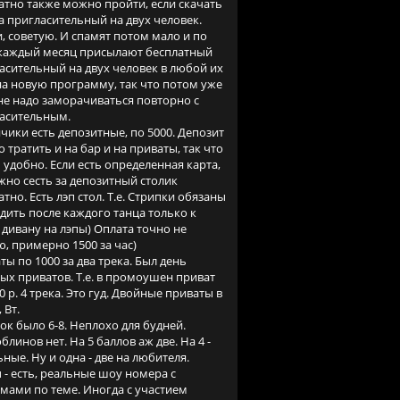
атно также можно пройти, если скачать
та пригласительный на двух человек.
и, советую. И спамят потом мало и по
 каждый месяц присылают бесплатный
асительный на двух человек в любой их
на новую программу, так что потом уже
не надо заморачиваться повторно с
асительным.
чики есть депозитные, по 5000. Депозит
 тратить и на бар и на приваты, так что
 удобно. Если есть определенная карта,
жно сесть за депозитный столик
атно. Есть лэп стол. Т.е. Стрипки обязаны
дить после каждого танца только к
 дивану на лэпы) Оплата точно не
, примерно 1500 за час)
ты по 1000 за два трека. Был день
ых приватов. Т.е. в промоушен приват
0 р. 4 трека. Это гуд. Двойные приваты в
, Вт.
ок было 6-8. Неплохо для будней.
облинов нет. На 5 баллов аж две. На 4 -
ьные. Ну и одна - две на любителя.
 - есть, реальные шоу номера с
мами по теме. Иногда с участием