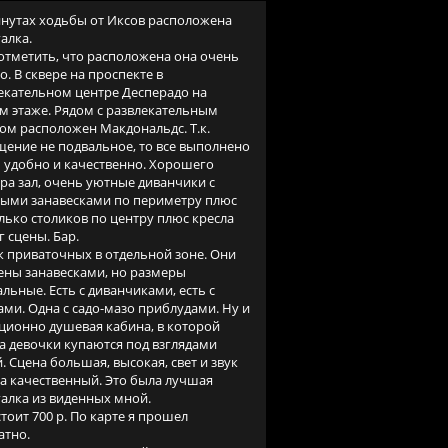
инутах ходьбы от Иксов расположена
алка.
отметить, что расположена она очень
о. В сквере на проспекте в
екательном центре Десперадо на
м этаже. Рядом с развлекательным
ом расположен Макдональдс. Т.к.
ение не подвальное, то все выполнено
 удобно и качественно. Хорошего
ра зал, очень уютные диванчики с
ыми занавесками по периметру плюс
лько столиков по центру плюс кресла
г сцены. Бар.
к приваточных в отдельной зоне. Они
ены занавесками, но размеры
льные. Есть с диванчиками, есть с
ами. Одна с садо-мазо приблудами. Ну и
ционно душевая кабина, в которой
а девочки купаются под взглядами
й. Сцена большая, высокая, свет и звук
а качественный. Это была лучшая
алка из виденных мной.
стоит 700 р. По карте я прошел
атно.