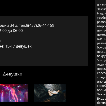
В 5 м
Зажиг
Надо 
удобн
развл
юции 34 а, тел.8(437)26-44-159
второ
-00 до 06-00
центр
помещ
очень
я
разме
е: 15-17 девушек
боков
неско
вокру
5 шту
отдел
норма
кресл
Девушки
тради
иногд
госте
весьм
Зажиг
Вход 
беспл