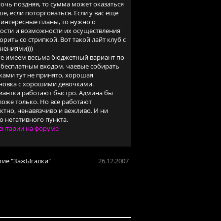
ночь поздняя, то сумма может оказаться
е, если поторговаться. Если у вас еще
 интересные планы, то нужно о
ости и возможности их осуществления
орить со стрипкой. Вот такой лайт клуб с
нениями)))
ге имеем весьма бюджетный вариант по
с бесплатным входом, чаевые собирать
ками тут не принято, хорошая
новка с хорошими девочками.
антки работают быстро. Админа бы
оже только. Но все работают
ктно, ненавязчиво и вежливо. И ни
о негативного пункта.
нтарии на форуме
тие "ЗажЫгалки"
26.12.2007