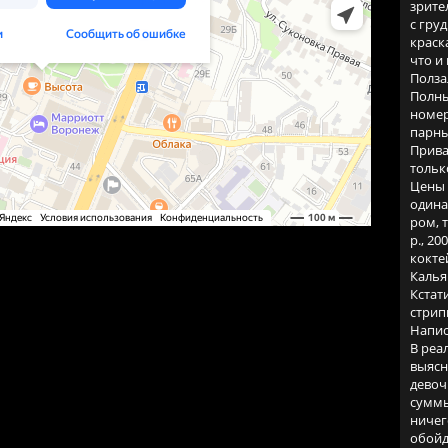
зрите
с гру
краск
что и
Полза
Полны
номер
парны
Прива
тольк
Цены 
одина
ром, т
р., 2
кокте
Калья
Кстат
стрип
Напис
В реа
выясн
девоч
суммы
ничег
обойд