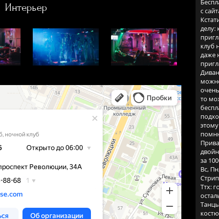
Беспл
Интерьер
с сай
Кстат
делу:
пригл
клуб 
даже 
пригл
Диван
можно
очень
то мо
беспл
подхо
этому
помню
Прива
двойн
за 100
Вс, Пн
Стрип
Ттх: г
остал
Танцы
костю