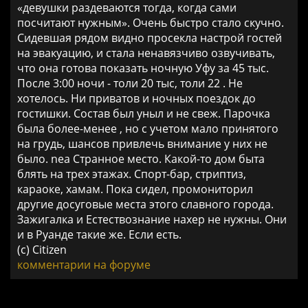
«девушки раздеваются тогда, когда сами
посчитают нужным». Очень быстро стало скучно.
Сидевшая рядом видно просекла настрой гостей
на эвакуацию, и стала ненавязчиво озвучивать,
что она готова показать ночную Уфу за 45 тыс.
После 3:00 ночи - толи 20 тыс, толи 22 . Не
хотелось. Ни приватов и ночных поездок до
гостишки. Состав был уныл и не свеж. Парочка
была более-менее , но с учетом мало принятого
на грудь, шансов привлечь внимание у них не
было. nea Странное место. Какой-то дом быта
блять на трех этажах. Спорт-бар, стриптиз,
караоке, хамам. Пока сидел, промониторил
другие досуговые места этого славного города.
Зажигалка и Естествознание нахер не нужны. Они
и в Руанде такие же. Если есть.
(c) Citizen
комментарии на форуме