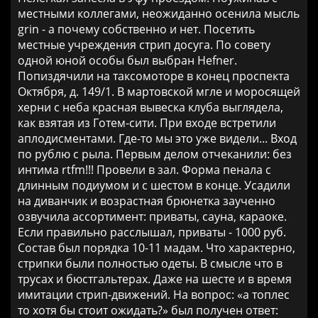
местными коллегами, неожиданно осенила мысль
grin - а почему собственно и нет. Посетить
местные учреждения стрип досуга. По совету
одной юной особы был выбран Hefner.
Попиздячили на таксомоторе в конец проспекта
Октября, д. 149/1. В мартовской мгле и моросящей
херни с неба красная вывеска клуба выглядела,
как взятая из Готем-сити. При входе встретили
аплодисментами. Где-то мы это уже видели... Вход
по рублю с рыла. Первым делом отчеканили: без
интима rtfm!!! Провели в зал. Форма пенала с
длинным подиумом и с шестом в конце. Усадили
на диванчик и возрастная брюнетка заученно
озвучила ассортимент: приваты, сауна, караоке.
Если правильно расслышал, приваты - 1000 руб.
Состав был порядка 10-11 мадам. Что характерно,
стрипки были полностью одеты. В смысле что в
трусах и бюстгальтерах. Даже на шесте и в время
имитации стрип-движений. На вопрос: «а топлес
то хотя бы стоит ожидать?» был получен ответ: