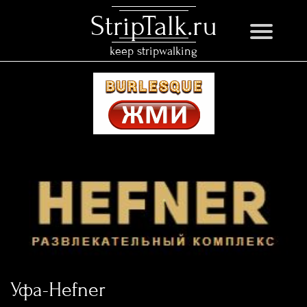
StripTalk.ru
keep stripwalking
Уфа-Hefner