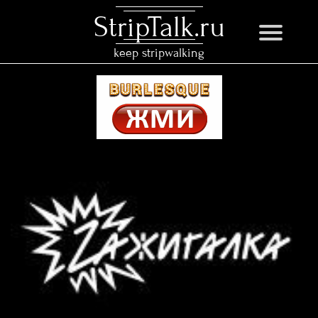
StripTalk.ru
keep stripwalking